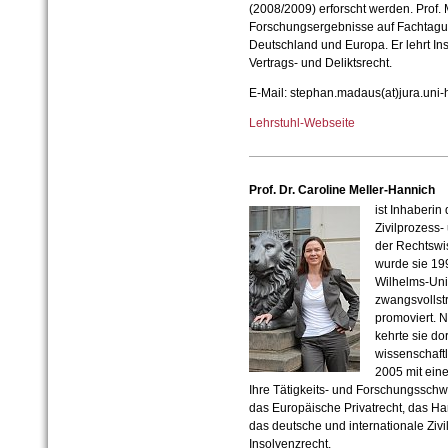
(2008/2009) erforscht werden. Prof.
Forschungsergebnisse auf Fachtagun
Deutschland und Europa. Er lehrt In
Vertrags- und Deliktsrecht.
E-Mail: stephan.madaus(at)jura.uni-
Lehrstuhl-Webseite
Prof. Dr. Caroline Meller-Hannich
ist Inhaberin
Zivilprozess
der Rechtswi
wurde sie 19
Wilhelms-Univ
zwangsvollst
promoviert. N
kehrte sie do
wissenschaftl
2005 mit eine
Ihre Tätigkeits- und Forschungsschw
das Europäische Privatrecht, das Ha
das deutsche und internationale Ziv
Insolvenzrecht.