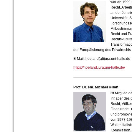
war ab 1999 I
Recht, Arbeit
an der Jurist
Universität. 
Forschungssc
Mitbestimmun
Recht und Pra
Rechtskulture
Transformatio
der Europäisierung des Privatrechts.
E-Mail: hoeland(at)jura.uni-halle.de
https://hoeland.jura.uni-halle.de/
Prof. Dr. em. Michael Kilian
ist Mitglied d
Inhaber des G
Recht, Völke
Finanzrecht. 
und promovie
von 1977-1981
Walter Halls
Kommission. E