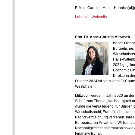
E-Mail: Caroline.Meller-Hannich(at)j
Lehrstuhl-Webseite
Prof. Dr. Anne-Christin Mittwoch
ist seit Okto
Bürgerliches
Wirtschaftsre
Halle-Wittenb
2024 gegründe
Economic Law
Direktorin des
Oktober 2024 ist sie zudem Of Couns
Westphalen.
Mittwoch wurde im Jahr 2020 an der 
Schrift zum Thema „Nachhaltigkeit un
wurde die venia legendi für Bürgerli
Wirtschaftsrecht, Europäisches und I
Rechtsvergleichung verliehen. Ihre
Europäischen Privat- und Wirtschafts
Nachhaligkeitstransformation sowie d
Finanzwirtschaft.