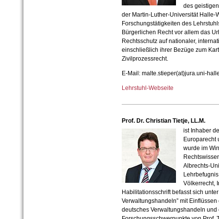
des geistige
der Martin-Luther-Universität Halle-
Forschungstätigkeiten des Lehrstu
Bürgerlichen Recht vor allem das U
Rechtsschutz auf nationaler, intern
einschließlich ihrer Bezüge zum Kar
Zivilprozessrecht.
E-Mail: malte.stieper(at)jura.uni-hall
Lehrstuhl-Webseite
Prof. Dr. Christian Tietje, LL.M.
ist Inhaber d
Europarecht u
wurde im Win
Rechtswissens
Albrechts-Univ
Lehrbefugnis 
Völkerrecht, 
Habilitationsschrift befasst sich unter
Verwaltungshandeln” mit Einflüssen 
deutsches Verwaltungshandeln und d
Forschungsschwerpunkte von Prof. Ti