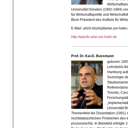
Wirtschaftsw
Universität Dresden (1992-1994) un
für Wirtschaftspolitik und Wirtschaft
Blum Präsident des Instituts für Wirt
E-Mail: ulrich.blum(at)wiwi.uni-halle
http://wipofo.wiwi.uni-halle.de
Prof. Dr. Kai-D. Bussmann
geboren 1955 
Lehrstuhls für
Hamburg auf
Soziologie st
Staatsexamen
Referendariat
Toronto, Cana
Forschungstät
„Implementati
Universität B
Themenfeld die Dissertation (1991) 
rechtstatsächlichen Problemen des Wi
prozessrechts. In Bielefeld erfolgte 1