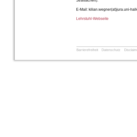
Strafsachen).
E-Mail: kilian.wegner(at)jura.uni-hal
Lehrstuhl-Webseite
Barrierefreiheit
Datenschutz
Disclaim