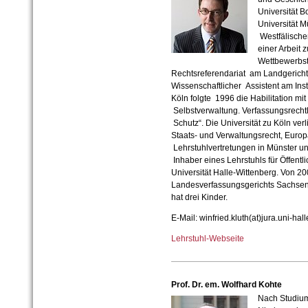
Universität 
Universität M
Westfälische
einer Arbei
Wettbewerbs
Rechtsreferendariat am Landgericht 
Wissenschaftlicher Assistent am Insti
Köln folgte 1996 die Habilitation mi
Selbstverwaltung. Verfassungsrechtl
Schutz“. Die Universität zu Köln verl
Staats- und Verwaltungsrecht, Europ
Lehrstuhlvertretungen in Münster un
Inhaber eines Lehrstuhls für Öffentl
Universität Halle-Wittenberg. Von 20
Landesverfassungsgerichts Sachsen-A
hat drei Kinder.
E-Mail: winfried.kluth(at)jura.uni-hal
Lehrstuhl-Webseite
Prof. Dr. em. Wolfhard Kohte
Nach Studium