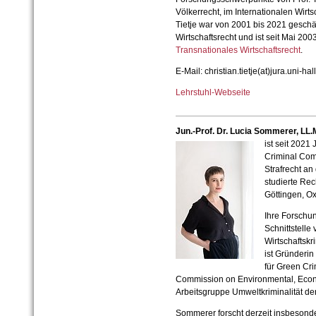
Völkerrecht, im Internationalen Wirts
Tietje war von 2001 bis 2021 geschäft
Wirtschaftsrecht und ist seit Mai 200
Transnationales Wirtschaftsrecht
.
E-Mail: christian.tietje(at)jura.uni-hal
Lehrstuhl-Webseite
Jun.-Prof. Dr. Lucia Sommerer, LL.M
ist seit 2021 
Criminal Com
Strafrecht an
studierte Re
Göttingen, Ox
Ihre Forschu
Schnittstelle
Wirtschaftskr
ist Gründerin
für Green Cr
Commission on Environmental, Econo
Arbeitsgruppe Umweltkriminalität der
Sommerer forscht derzeit insbesonde