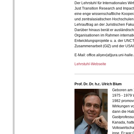
Der Lehrstuhl für Internationales Wi
Just Transition Research and Impact
eine enge wissenschaftliche Kooper
und zentralasiatischen Hochschulen a
Lehrauftrag an der Juristischen Fakul
Darüber hinaus berät er ausländisc
Organisationen im Rahmen internat
Entwicklungsprojekte u. a. der UNCTA
Zusammenarbeit (GIZ) und der USAI
E-Mail: office.aliyev(at)jura.uni-halle
Lehrstuhl-Webseite
Prof. Dr. Dr. h.c. Ulrich Blum
Geboren am 1
1975 - 1979 
1982 promovie
Wirkungen von
dann die Habi
Gastprofessur
Kanada, hatte
Volkswirtscha
inne. Er war