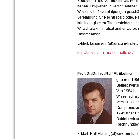
Bedeutung des „Strafrechts als Kom
neben Tätigkeiten in verschiedenen 
Wissenschaftsvereinigungen geschäf
Vereinigung für Rechtssoziologie. 
kriminologischen Themenfeldern lieg
Wirtschaftskriminalität und entsprec
Unternehmen.
E-Mail:
bussmann(at)jura.uni-halle.
http://bussmann.jura.uni-halle.de/
Prof. Dr. Dr. h.c. Ralf M. Ebeling
geboren 1959
Betriebswirts
Von 1984 bis 
Wissenschaftl
Westfälische
Dort promovie
1994 ist er Un
Betriebswirts
Rechnungswes
E-Mail: Ralf.Ebeling
(at)wiwi.uni-hall