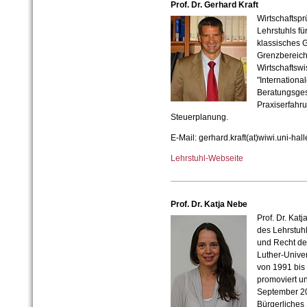
Prof. Dr. Gerhard Kraft
Wirtschaftsprü
Lehrstuhls fü
klassisches G
Grenzbereich
Wirtschaftswi
"Internationa
Beratungsges
Praxiserfahru
Steuerplanung.
E-Mail: gerhard.kraft(at)wiwi.uni-hall
Lehrstuhl-Webseite
Prof. Dr. Katja Nebe
Prof. Dr. Kat
des Lehrstuhl
und Recht der
Luther-Univer
von 1991 bis 
promoviert un
September 201
Bürgerliches