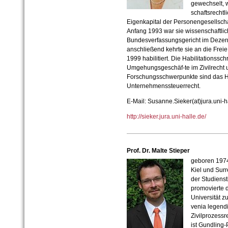
gewechselt, w
schaftsrechtl
Eigenkapital der Personengesellscha
Anfang 1993 war sie wissenschaftlic
Bundesverfassungsgericht im Dezerna
anschließend kehrte sie an die Freie
1999 habilitiert. Die Habilitationssc
Umgehungsgeschäf-te im Zivilrecht u
Forschungsschwerpunkte sind das H
Unternehmenssteuerrecht.
E-Mail: Susanne.Sieker(at)jura.uni-h
http://sieker.jura.uni-halle.de/
Prof. Dr. Malte Stieper
geboren 1974 
Kiel und Surr
der Studiens
promovierte 
Universität zu
venia legendi
Zivilprozessr
ist Gundling-