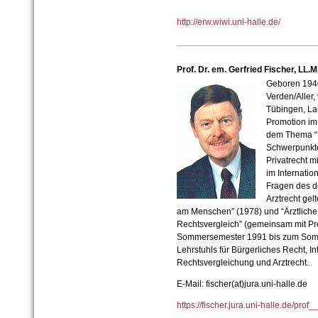
http://erw.wiwi.uni-halle.de/
Prof. Dr. em. Gerfried Fischer, LL.M
Geboren 1940
Verden/Aller, 
Tübingen, Lau
Promotion im
dem Thema “D
Schwerpunkte 
Privatrecht 
im Internatio
Fragen des d
Arztrecht gel
am Menschen” (1978) und “Ärztliche
Rechtsvergleich” (gemeinsam mit Prof
Sommersemester 1991 bis zum Somm
Lehrstuhls für Bürgerliches Recht, In
Rechtsvergleichung und Arztrecht.
E-Mail: fischer(at)jura.uni-halle.de
https://fischer.jura.uni-halle.de/prof_