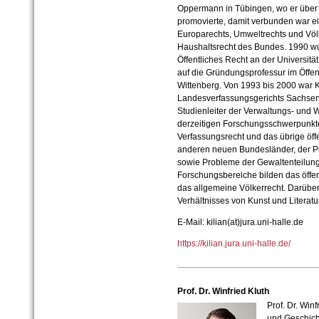
Oppermann in Tübingen, wo er über 
promovierte, damit verbunden war ei
Europarechts, Umweltrechts und Völk
Haushaltsrecht des Bundes. 1990 wur
Öffentliches Recht an der Universitä
auf die Gründungsprofessur im Öffent
Wittenberg. Von 1993 bis 2000 war Ki
Landesverfassungsgerichts Sachsen-
Studienleiter der Verwaltungs- und W
derzeitigen Forschungsschwerpunkte
Verfassungsrecht und das übrige öff
anderen neuen Bundesländer, der P
sowie Probleme der Gewaltenteilung
Forschungsbereiche bilden das öffen
das allgemeine Völkerrecht. Darüber 
Verhältnisses von Kunst und Literatu
E-Mail: kilian(at)jura.uni-halle.de
https://kilian.jura.uni-halle.de/
Prof. Dr. Winfried Kluth
Prof. Dr. Win
und Geschich