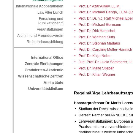
Institutsmitglieder
Prof. Dr. Azar Aliyev, LL.M.
Internationale Kooperationen
Prof. Dr. Michael Denga, LL.M. (
Law After Lunch
Prof. Dr. Dr. h.c. Ralf Michael Ebe
Forschung und
Publikationen
Prof. Dr. Michael Germann
Veranstaltungen
Prof. Dr. Dirk Hanschel
Alumni- und Freundesverein
Prof. Dr. Winfried Kluth
Referendarausbildung
Prof. Dr. Stephan Madaus
Prof. Dr. Caroline Meller-Hannich
Prof. Dr. Katja Nebe
International Office
Jun.-Prof. Dr. Lucia Sommerer, LL
Zentrale Einrichtungen
Prof. Dr. Malte Stieper
Graduierten-Akademie
Prof. Dr. Kilian Wegner
Wissenschaftliche Zentren
An-Institute
Universitätsklinikum
Regelmäßige Lehrbeauftragt
Honorarprofessor Dr. Moritz Loren
Studium der Rechtswissenschaft
Derzeit: Partner bei ARNECKE S
Lehrveranstaltungen: European 
Praxisseminare zu verschiedene
darüber hinaus weitere juristisc