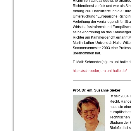
Richtlinien auf das deutsche Strafrec
Richterdienst zurück und war als Stra
Anfang 2001 habilitierte ihn die Univ
Untersuchung "Europäische Richtlini
Verleihung der venia legendi für Stra
Wirtschaftsstrafrecht und Europäisch
seine Abordnung an das Kammergerich
Richter am Kammergericht ernannt w
Martin-Luther-Universität Halle-Wit
Sommersemester 2003 eine Professur 
übernommen hat.
E-Mail:
Schroeder(at)jura.uni-halle.
https://schroeder.jura.uni-halle.de/
Prof. Dr. em. Susanne Sieker
ist seit 2004
Recht, Handel
hatte sie ein
europäisches
Technischen 
Studium der 
Bielefeld ist 