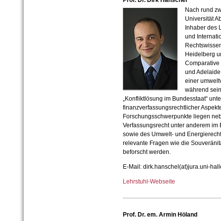
Prof. Dr. Dirk Hanschel
Nach rund zwe
Universität A
Inhaber des 
und Internati
Rechtswissen
Heidelberg un
Comparative 
und Adelaide,
einer umweltv
während sein
„Konfliktlösung im Bundesstaat“ unte
finanzverfassungsrechtlicher Aspekte
Forschungsschwerpunkte liegen ne
Verfassungsrecht unter anderem im
sowie des Umwelt- und Energierechts,
relevante Fragen wie die Souveränit
beforscht werden.
E-Mail: dirk.hanschel(at)jura.uni-hal
Lehrstuhl-Webseite
Prof. Dr. em. Armin Höland