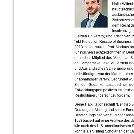
Halle-Wittenb
hauptsächlic
ausländische
Zivilprozessr
dem Recht de
Insolvenz gil
(Leiden University) und Kristin van Zw
“ELI Project on Rescue of Business 
2013 initiiert wurde. Prof. Madaus h
juristischen Fachzeitschriften in Deut
deutsches Mitglied des “American Ba
on Comparative Law”. Außerdem ist er
und Ausländisches Sanierungs- und R
selbständiger, von der Martin-Luther-
unabhängiger Verein. Gegründet wurd
Ziel den Gedankenaustausch um den
Entwicklungsperspektiven im deuts
Restrukturierungsrecht zu fördern.
Seine Habilitationsschrift “Der Inso
Deutung als Vertrag und seiner Forte
Bestätigungsinsolvenz” (Mohr Siebe
157) basiert auf einer Analyse des 
wie auch des U.S.-amerikanischen Sa
konnte als Visiting Scholar an der S