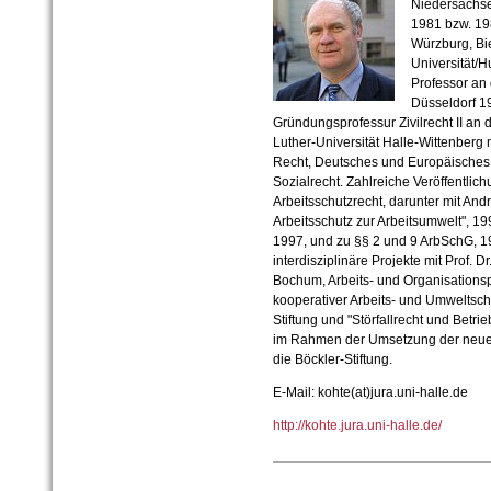
Niedersachse
1981 bzw. 19
Würzburg, Bie
Universität/
Professor an 
Düsseldorf 1
Gründungsprofessur Zivilrecht II an d
Luther-Universität Halle-Wittenberg
Recht, Deutsches und Europäisches 
Sozialrecht. Zahlreiche Veröffentl
Arbeitsschutzrecht, darunter mit And
Arbeitsschutz zur Arbeitsumwelt", 
1997, und zu §§ 2 und 9 ArbSchG, 
interdisziplinäre Projekte mit Prof. 
Bochum, Arbeits- und Organisationsp
kooperativer Arbeits- und Umweltsch
Stiftung und "Störfallrecht und Betr
im Rahmen der Umsetzung der neuen 
die Böckler-Stiftung.
E-Mail: kohte(at)jura.uni-halle.de
http://kohte.jura.uni-halle.de/