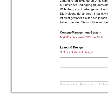
zugänglichen Texte durch Dritte sti
nur unter der Bedingung zu, dass die
Wittenberg als Urheber genannt wird
Die Nutzung der anderen Inhalte, wie
ist nicht gestattet. Sollten Sie jedo
haben, wenden Sie sich bitte an ob
Content-Management-System
MaGIC - Das Web-CMS der MLU
Layout & Design
S.O.D. - Sisters of Design
Barrierefreiheit
Datenschutz
Disclaim