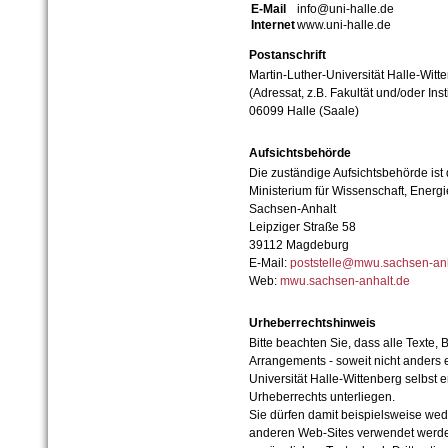
E-Mail
info@uni-halle.de
Internet
www.uni-halle.de
Postanschrift
Martin-Luther-Universität Halle-Witt
(Adressat, z.B. Fakultät und/oder Inst
06099 Halle (Saale)
Aufsichtsbehörde
Die zuständige Aufsichtsbehörde ist
Ministerium für Wissenschaft, Ener
Sachsen-Anhalt
Leipziger Straße 58
39112 Magdeburg
E-Mail:
poststelle@mwu.sachsen-anh
Web:
mwu.sachsen-anhalt.de
Urheberrechtshinweis
Bitte beachten Sie, dass alle Texte, 
Arrangements - soweit nicht anders er
Universität Halle-Wittenberg selbst 
Urheberrechts unterliegen.
Sie dürfen damit beispielsweise wed
anderen Web-Sites verwendet werde